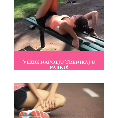
Vežbe napolju Treniraj u
parku!