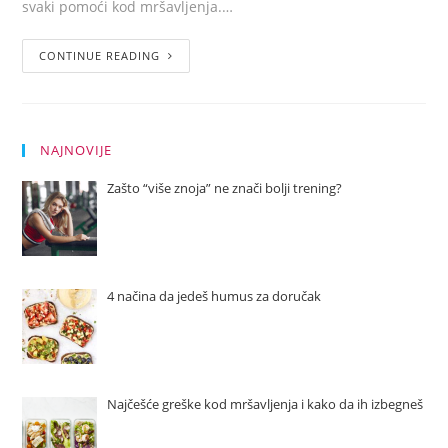
svaki pomoći kod mršavljenja.…
CONTINUE READING
NAJNOVIJE
Zašto “više znoja” ne znači bolji trening?
4 načina da jedeš humus za doručak
Najčešće greške kod mršavljenja i kako da ih izbegneš