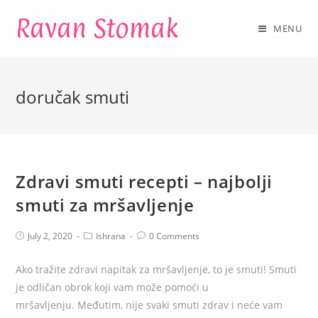
Ravan Stomak
MENU
doručak smuti
Zdravi smuti recepti – najbolji
smuti za mršavljenje
July 2, 2020
Ishrana
0 Comments
Ako tražite zdravi napitak za mršavljenje, to je smuti! Smuti
je odličan obrok koji vam može pomoći u
mršavljenju. Međutim, nije svaki smuti zdrav i neće vam