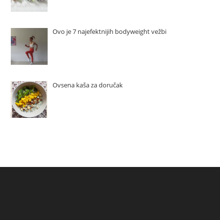
Ovo je 7 najefektnijih bodyweight vežbi
Ovsena kaša za doručak