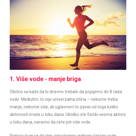
1. Više vode - manje briga
Obično se kaže da bi dnevno trebalo da popijemo do 8 čaša
vode. Međutim, to nije univerzalna istina – nekome treba
manje, nekome više, ali uglavnom to zavisi od toga koliko
aktivnosti imate u toku dana. Ukoliko ste fizički veoma aktivni
u toku dana, naravno da ćete piti više vode.
Preporučuje se da dan započnemo jednom čašom vode,