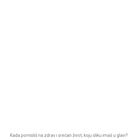
Kada pomisliš na zdrav i srećan život, koju sliku imaš u glavi?