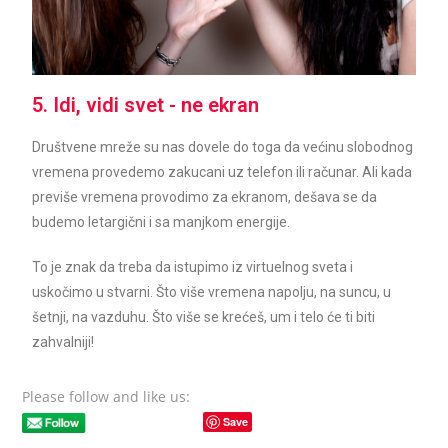
5. Idi, vidi svet - ne ekran
Društvene mreže su nas dovele do toga da većinu slobodnog
vremena provedemo zakucani uz telefon ili računar. Ali kada
previše vremena provodimo za ekranom, dešava se da
budemo letargični i sa manjkom energije.
To je znak da treba da istupimo iz virtuelnog sveta i
uskočimo u stvarni. Što više vremena napolju, na suncu, u
šetnji, na vazduhu. Što više se krećeš, um i telo će ti biti
zahvalniji!
Please follow and like us:
Save