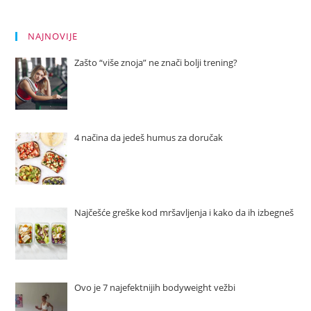
NAJNOVIJE
Zašto “više znoja” ne znači bolji trening?
4 načina da jedeš humus za doručak
Najčešće greške kod mršavljenja i kako da ih izbegneš
Ovo je 7 najefektnijih bodyweight vežbi