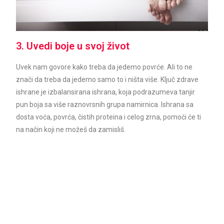
3. Uvedi boje u svoj život
Uvek nam govore kako treba da jedemo povrće. Ali to ne
znači da treba da jedemo samo to i ništa više. Ključ zdrave
ishrane je izbalansirana ishrana, koja podrazumeva tanjir
pun boja sa više raznovrsnih grupa namirnica. Ishrana sa
dosta voća, povrća, čistih proteina i celog zrna, pomoći će ti
na način koji ne možeš da zamisliš.