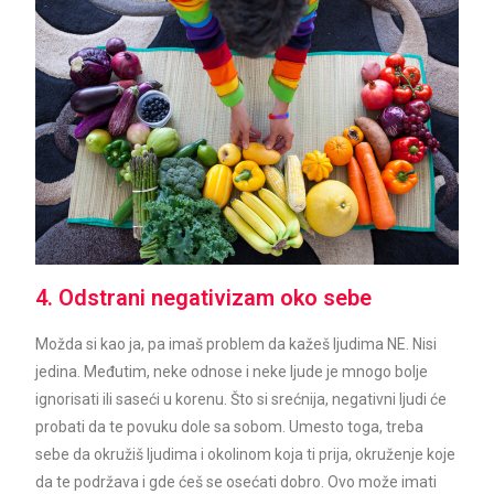
4. Odstrani negativizam oko sebe
Možda si kao ja, pa imaš problem da kažeš ljudima NE. Nisi
jedina. Međutim, neke odnose i neke ljude je mnogo bolje
ignorisati ili saseći u korenu. Što si srećnija, negativni ljudi će
probati da te povuku dole sa sobom. Umesto toga, treba
sebe da okružiš ljudima i okolinom koja ti prija, okruženje koje
da te podržava i gde ćeš se osećati dobro. Ovo može imati