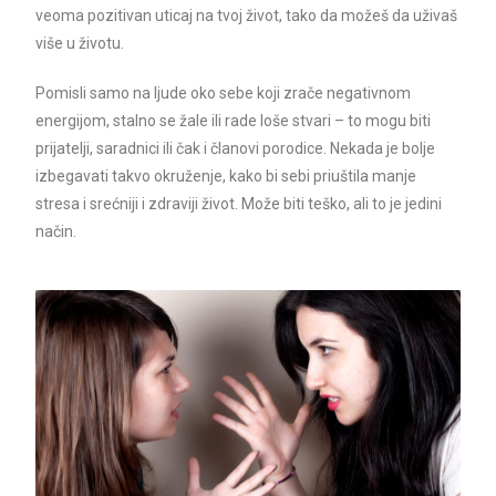
veoma pozitivan uticaj na tvoj život, tako da možeš da uživaš
više u životu.
Pomisli samo na ljude oko sebe koji zrače negativnom
energijom, stalno se žale ili rade loše stvari – to mogu biti
prijatelji, saradnici ili čak i članovi porodice. Nekada je bolje
izbegavati takvo okruženje, kako bi sebi priuštila manje
stresa i srećniji i zdraviji život. Može biti teško, ali to je jedini
način.