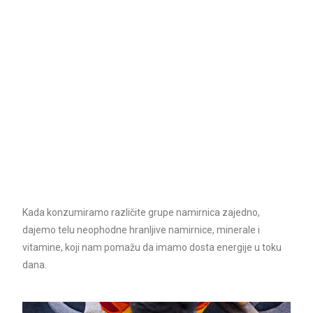
Kada konzumiramo različite grupe namirnica zajedno,
dajemo telu neophodne hranljive namirnice, minerale i
vitamine, koji nam pomažu da imamo dosta energije u toku
dana.