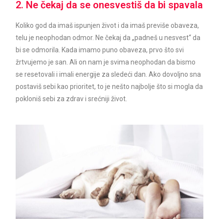
2. Ne čekaj da se onesvestiš da bi spavala
Koliko god da imaš ispunjen život i da imaš previše obaveza,
telu je neophodan odmor. Ne čekaj da „padneš u nesvest“ da
bi se odmorila. Kada imamo puno obaveza, prvo što svi
žrtvujemo je san. Ali on nam je svima neophodan da bismo
se resetovali i imali energije za sledeći dan. Ako dovoljno sna
postaviš sebi kao prioritet, to je nešto najbolje što si mogla da
pokloniš sebi za zdrav i srećniji život.