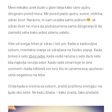
Meni nekako uvek bude u glavi ideja kako rano ujutru
džogiram pored mora. Mir pored plaže ujutru, sunce, vedrina,
zdrav život. Naravno, to sam uradila samo jednom
, ali
zdrav život ne mora da podrazumeva samo džogiranje ili da
zamisliš sebe kako jedeš zelenu salatu.
Više od svega, bitan je zdrav i čist um. Kada si zadovoljna
sobom, mentalno stanje se odražava na fizičko stanje. Kada
brineš o sebi
zbog sebe
, kada vodiš računa o sebi da bi sebi
bila najbolja verzija sebe. Kada radiš stvari koje te čine
srećnom i kada otkloniš sve ono što te uznemirava, sputava i
utiče negativno na tebe.
Onda kada si srećna sa sobom, zračiš pozitivnu energiju i na
ljude oko sebe. Ne kažu džaba – kako zračiš, tako privlačiš.