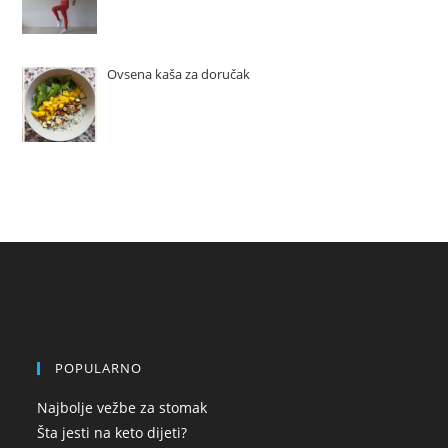
Ovsena kaša za doručak
POPULARNO
Najbolje vežbe za stomak
Šta jesti na keto dijeti?