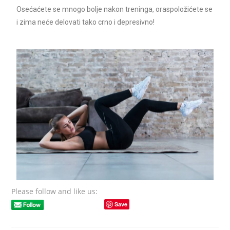
Osećaćete se mnogo bolje nakon treninga, oraspoložićete se
i zima neće delovati tako crno i depresivno!
Please follow and like us:
Save