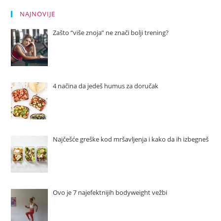
NAJNOVIJE
Zašto “više znoja” ne znači bolji trening?
4 načina da jedeš humus za doručak
Najčešće greške kod mršavljenja i kako da ih izbegneš
Ovo je 7 najefektnijih bodyweight vežbi