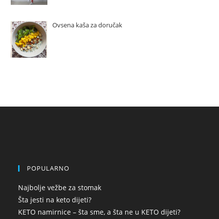
Ovsena kaša za doručak
POPULARNO
Najbolje vežbe za stomak
Šta jesti na keto dijeti?
KETO namirnice – šta sme, a šta ne u KETO dijeti?