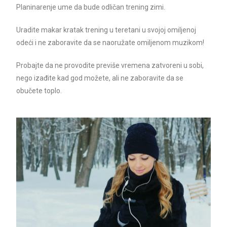
Planinarenje ume da bude odličan trening zimi.
Uradite makar kratak trening u teretani u svojoj omiljenoj
odeći i ne zaboravite da se naoružate omiljenom muzikom!
Probajte da ne provodite previše vremena zatvoreni u sobi,
nego izađite kad god možete, ali ne zaboravite da se
obučete toplo.