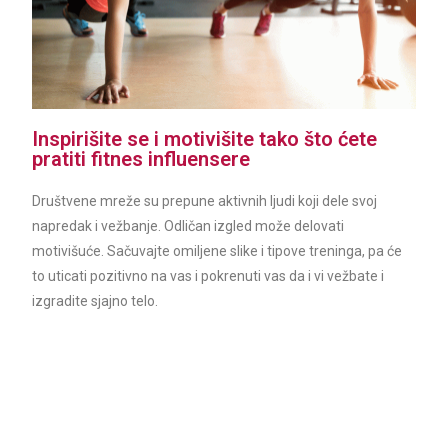
Inspirišite se i motivišite tako što ćete
pratiti fitnes influensere
Društvene mreže su prepune aktivnih ljudi koji dele svoj
napredak i vežbanje. Odličan izgled može delovati
motivišuće. Sačuvajte omiljene slike i tipove treninga, pa će
to uticati pozitivno na vas i pokrenuti vas da i vi vežbate i
izgradite sjajno telo.