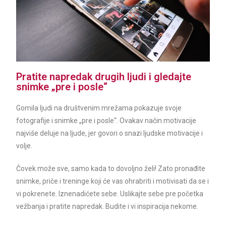
Pratite napredak drugih ljudi i gledajte
snimke „pre i posle“
Gomila ljudi na društvenim mrežama pokazuje svoje
fotografije i snimke „pre i posle“. Ovakav način motivacije
najviše deluje na ljude, jer govori o snazi ljudske motivacije i
volje.
Čovek može sve, samo kada to dovoljno želi! Zato pronađite
snimke, priče i treninge koji će vas ohrabriti i motivisati da se i
vi pokrenete. Iznenadićete sebe. Uslikajte sebe pre početka
vežbanja i pratite napredak. Budite i vi inspiracija nekome.