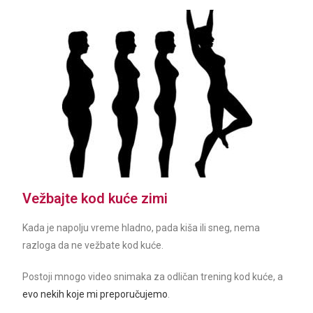
Vežbajte kod kuće zimi
Kada je napolju vreme hladno, pada kiša ili sneg, nema
razloga da ne vežbate kod kuće.
Postoji mnogo video snimaka za odličan trening kod kuće, a
evo nekih koje mi preporučujemo
.