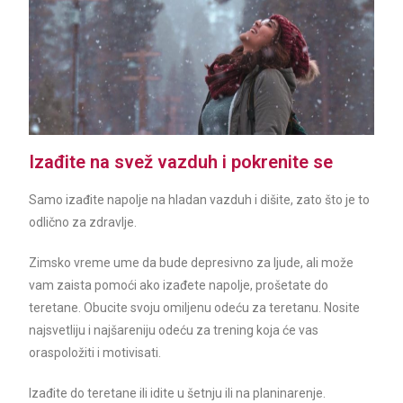
Izađite na svež vazduh i pokrenite se
Samo izađite napolje na hladan vazduh i dišite, zato što je to
odlično za zdravlje.
Zimsko vreme ume da bude depresivno za ljude, ali može
vam zaista pomoći ako izađete napolje, prošetate do
teretane. Obucite svoju omiljenu odeću za teretanu. Nosite
najsvetliju i najšareniju odeću za trening koja će vas
oraspoložiti i motivisati.
Izađite do teretane ili idite u šetnju ili na planinarenje.