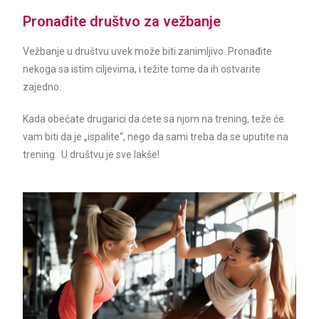
Pronađite društvo za vežbanje
Vežbanje u društvu uvek može biti zanimljivo. Pronađite
nekoga sa istim ciljevima, i težite tome da ih ostvarite
zajedno.
Kada obećate drugarici da ćete sa njom na trening, teže će
vam biti da je „ispalite“, nego da sami treba da se uputite na
trening. U društvu je sve lakše!