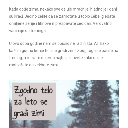
Kada dođe zima, nekako sve deluje mračnije, hladno je i dani
su kraći. Jedino želite da se zamotate u toplo ćebe, gledate
omiljene serije i filmove ili prespavate ceo dan. Verovatno
vam nije do treninga.
U ovo doba godine nam se obično ne radi ništa. Ali, kako
kažu, zgodno letnje telo se gradi zimi! Zbog toga se bacite na
trening, a mi vam dajemo najbolje savete kako da se
motivišete da vežbate zimi.