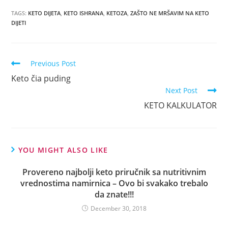
TAGS:
KETO DIJETA
,
KETO ISHRANA
,
KETOZA
,
ZAŠTO NE MRŠAVIM NA KETO
DIJETI
Previous Post
Keto čia puding
Next Post
KETO KALKULATOR
YOU MIGHT ALSO LIKE
Provereno najbolji keto priručnik sa nutritivnim
vrednostima namirnica – Ovo bi svakako trebalo
da znate!!!
December 30, 2018