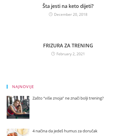
Šta jesti na keto dijeti?
December 20, 2018
FRIZURA ZA TRENING
February 2, 2021
NAJNOVIJE
Zašto “više znoja” ne znači bolji trening?
4 načina da jedeš humus za doručak