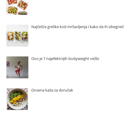
Najčešće greške kod mršavljenja i kako da ih izbegneš
Ovo je 7 najefektnijih bodyweight vežbi
Ovsena kaša za doručak