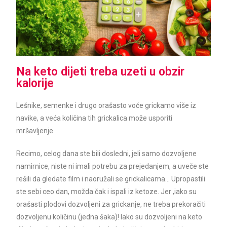
Na keto dijeti treba uzeti u obzir
kalorije
Lešnike, semenke i drugo orašasto voće grickamo više iz
navike, a veća količina tih grickalica može usporiti
mršavljenje.
Recimo, celog dana ste bili dosledni, jeli samo dozvoljene
namirnice, niste ni imali potrebu za prejedanjem, a uveče ste
rešili da gledate film i naoružali se grickalicama… Upropastili
ste sebi ceo dan, možda čak i ispali iz ketoze. Jer ,iako su
orašasti plodovi dozvoljeni za grickanje, ne treba prekoračiti
dozvoljenu količinu (jedna šaka)! Iako su dozvoljeni na keto