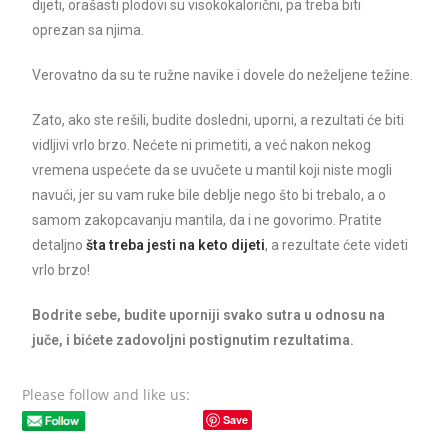
dijeti, orašasti plodovi su visokokalorični, pa treba biti
oprezan sa njima.
Verovatno da su te ružne navike i dovele do neželjene težine.
Zato, ako ste rešili, budite dosledni, uporni, a rezultati će biti
vidljivi vrlo brzo. Nećete ni primetiti, a već nakon nekog
vremena uspećete da se uvučete u mantil koji niste mogli
navući, jer su vam ruke bile deblje nego što bi trebalo, a o
samom zakopcavanju mantila, da i ne govorimo. Pratite
detaljno
šta treba jesti na keto dijeti
, a rezultate ćete videti
vrlo brzo!
Bodrite sebe, budite uporniji svako sutra u odnosu na
juče, i bićete zadovoljni postignutim rezultatima.
Please follow and like us:
Save