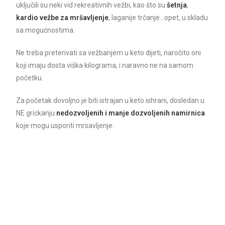
uključili su neki vid rekreativnih vežbi, kao što su
šetnja
,
kardio vežbe za mršavljenje
, laganije trčanje…opet, u skladu
sa mogućnostima.
Ne treba preterivati sa vežbanjem u keto dijeti, naročito oni
koji imaju dosta viška kilograma, i naravno ne na samom
početku.
Za početak dovoljno je biti istrajan u keto ishrani, dosledan u
NE grickanju
nedozvoljenih i manje dozvoljenih namirnica
koje mogu usporiti mrsavljenje.