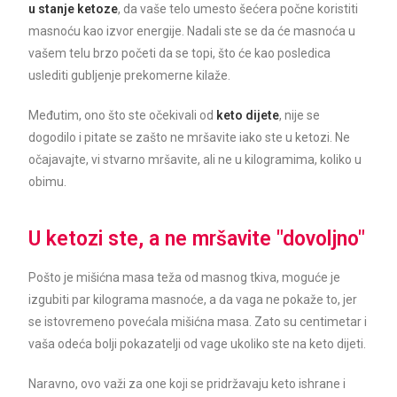
u stanje ketoze
, da vaše telo umesto šećera počne koristiti
masnoću kao izvor energije. Nadali ste se da će masnoća u
vašem telu brzo početi da se topi, što će kao posledica
uslediti gubljenje prekomerne kilaže.
Međutim, ono što ste očekivali od
keto dijete
, nije se
dogodilo i pitate se zašto ne mršavite iako ste u ketozi. Ne
očajavajte, vi stvarno mršavite, ali ne u kilogramima, koliko u
obimu.
U ketozi ste, a ne mršavite "dovoljno"
Pošto je mišićna masa teža od masnog tkiva, moguće je
izgubiti par kilograma masnoće, a da vaga ne pokaže to, jer
se istovremeno povećala mišićna masa. Zato su centimetar i
vaša odeća bolji pokazatelji od vage ukoliko ste na keto dijeti.
Naravno, ovo važi za one koji se pridržavaju keto ishrane i