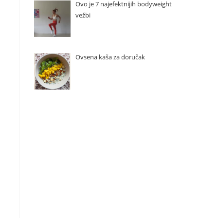
Ovo je 7 najefektnijih bodyweight
vežbi
Ovsena kaša za doručak