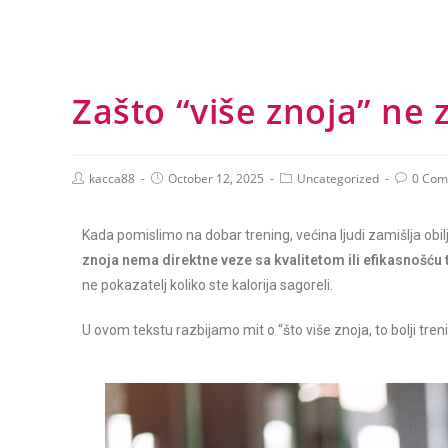
Zašto “više znoja” ne z
kacca88
October 12, 2025
Uncategorized
0 Com
Kada pomislimo na dobar trening, većina ljudi zamišlja obilje
znoja nema direktne veze sa kvalitetom ili efikasnošću 
ne pokazatelj koliko ste kalorija sagoreli.
U ovom tekstu razbijamo mit o “što više znoja, to bolji tren