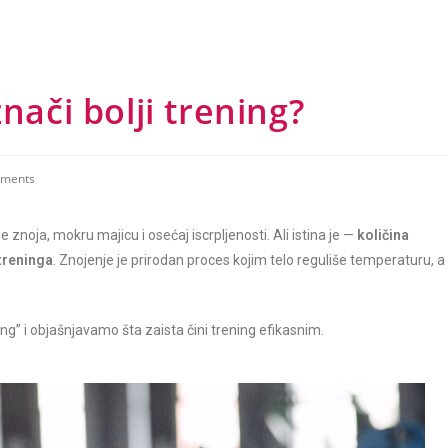
nači bolji trening?
ments
 znoja, mokru majicu i osećaj iscrpljenosti. Ali istina je —
količina
treninga
. Znojenje je prirodan proces kojim telo reguliše temperaturu, a
ing” i objašnjavamo šta zaista čini trening efikasnim.