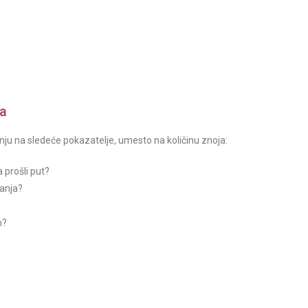
ma
ažnju na sledeće pokazatelje, umesto na količinu znoja:
 prošli put?
anja?
m?