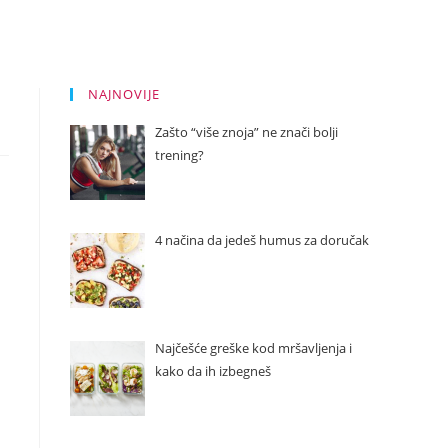
NAJNOVIJE
Zašto “više znoja” ne znači bolji
trening?
4 načina da jedeš humus za doručak
Najčešće greške kod mršavljenja i
kako da ih izbegneš