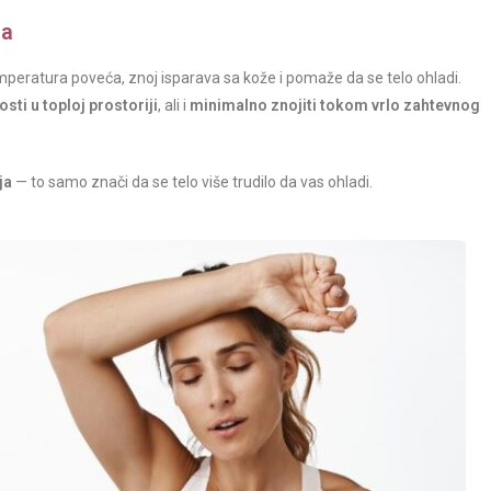
ja
mperatura poveća, znoj isparava sa kože i pomaže da se telo ohladi.
sti u toploj prostoriji
, ali i
minimalno znojiti tokom vrlo zahtevnog
ja
— to samo znači da se telo više trudilo da vas ohladi.