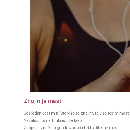
Znoj nije mast
Još jedan čest mit: “Što više se znojim, to više topim masti.
Nažalost, to ne funkcioniše tako.
Znojenje znači da gubite
vodu i elektrolite
, ne mast.