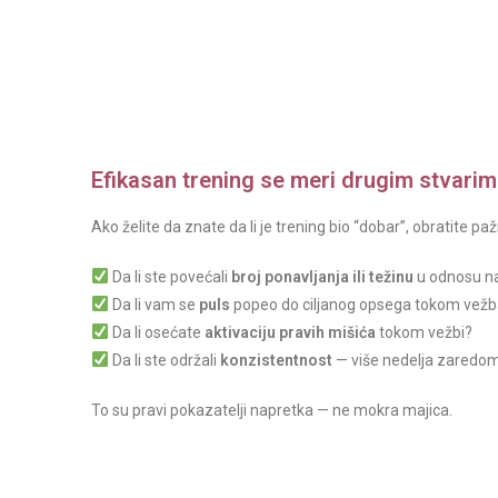
Efikasan trening se meri drugim stvari
Ako želite da znate da li je trening bio “dobar”, obratite p
Da li ste povećali
broj ponavljanja ili težinu
u odnosu na
Da li vam se
puls
popeo do ciljanog opsega tokom vežb
Da li osećate
aktivaciju pravih mišića
tokom vežbi?
Da li ste održali
konzistentnost
— više nedelja zaredo
To su pravi pokazatelji napretka — ne mokra majica.