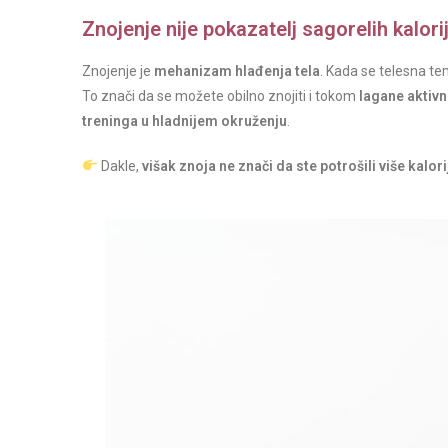
Znojenje nije pokazatelj sagorelih kalori
Znojenje je
mehanizam hlađenja tela
. Kada se telesna te
To znači da se možete obilno znojiti i tokom
lagane aktivno
treninga u hladnijem okruženju
.
Dakle,
višak znoja ne znači da ste potrošili više kalori